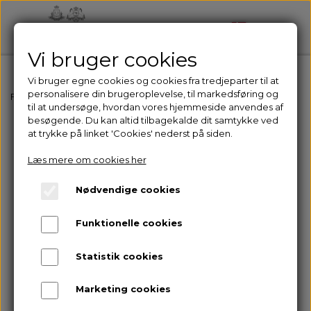
Vi bruger cookies
Vi bruger egne cookies og cookies fra tredjeparter til at
personalisere din brugeroplevelse, til markedsføring og
Forside
Hut & dækken
Hut Bordeaux/gold SA-003
til at undersøge, hvordan vores hjemmeside anvendes af
besøgende. Du kan altid tilbagekalde dit samtykke ved
at trykke på linket 'Cookies' nederst på siden.
Læs mere om cookies her
Nødvendige cookies
Funktionelle cookies
Statistik cookies
Marketing cookies