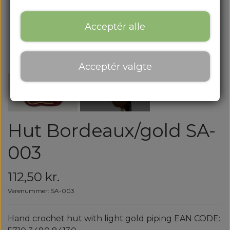
Acceptér alle
Acceptér valgte
Hut Bordeaux/gold SA-
003
112,50 kr.
Varenummer: SA-003
Hand crochet hut with light gold piping EAN CODE: